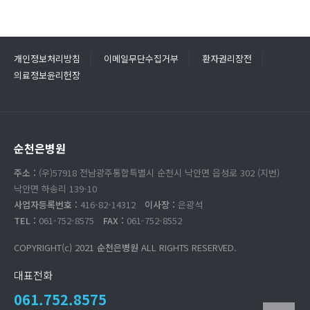
개인정보처리방침
이메일무단수집거부
환자권리장전
의료정보윤리헌장
순천은병원
주소 :
(우)57918 전남광주통합특별시 순천시 낙안면 읍성로 302 (지번)
낙안면 하송리 139-10
사업자등록번호 :
416-82-14312
이사장 :
은광석
TEL :
061-752-8575
FAX :
061-752-8552
COPYRIGHT(c) 2021
순천은병원
ALL RIGHTS RESERVED.
대표전화
061.752.8575